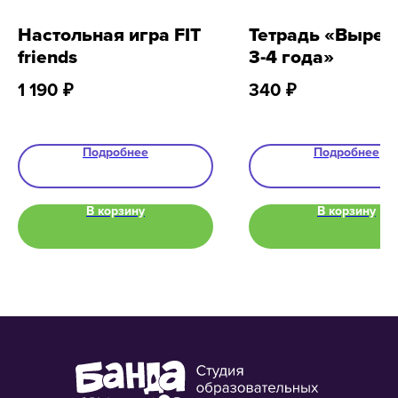
Настольная игра FIT
Тетрадь «Вырез
friends
3-4 года»
8 800 500-49-66
1 190
₽
340
₽
info@bandaumnikov.ru
Подписаться на рассылки
Подробнее
Подробнее
«Банда умников» — студия образовательных технологий
2012 — 2026
В корзину
В корзину