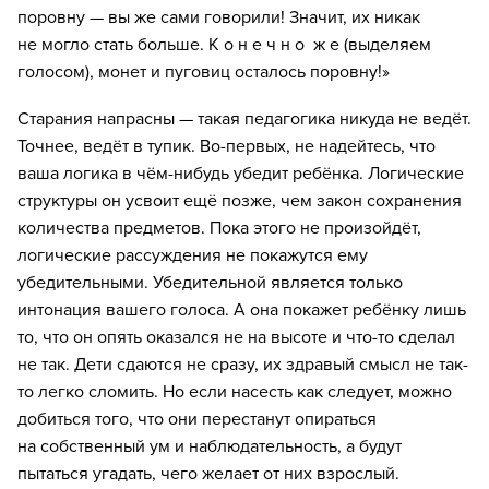
поровну — вы же сами говорили! Значит, их никак
не могло стать больше. К о н е ч н о ж е (выделяем
голосом), монет и пуговиц осталось поровну!»
Старания напрасны — такая педагогика никуда не ведёт.
Точнее, ведёт в тупик. Во-первых, не надейтесь, что
ваша логика в чём-нибудь убедит ребёнка. Логические
структуры он усвоит ещё позже, чем закон сохранения
количества предметов. Пока этого не произойдёт,
логические рассуждения не покажутся ему
убедительными. Убедительной является только
интонация вашего голоса. А она покажет ребёнку лишь
то, что он опять оказался не на высоте и что-то сделал
не так. Дети сдаются не сразу, их здравый смысл не так-
то легко сломить. Но если насесть как следует, можно
добиться того, что они перестанут опираться
на собственный ум и наблюдательность, а будут
8 800 500-49-66
пытаться угадать, чего желает от них взрослый.