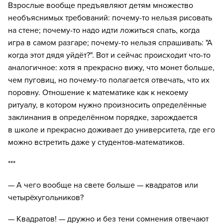
Взрослые вообще предъявляют детям множество
info@bandaumnikov.ru
необъяснимых требований: почему-то нельзя рисовать
Подписаться на рассылки
на стене; почему-то надо идти ложиться спать, когда
игра в самом разгаре; почему-то нельзя спрашивать: "А
«Банда умников» — студия образовательных технологий
когда этот дядя уйдёт?". Вот и сейчас происходит что-то
2012 — 2026
аналогичное: хотя я прекрасно вижу, что монет больше,
чем пуговиц, но почему-то полагается отвечать, что их
поровну. Отношение к математике как к некоему
ритуалу, в котором нужно произносить определённые
заклинания в определённом порядке, зарождается
в школе и прекрасно доживает до университета, где его
можно встретить даже у студентов-математиков.
***
— А чего вообще на свете больше — квадратов или
четырёхугольников?
— Квадратов! — дружно и без тени сомнения отвечают