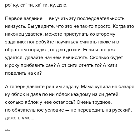
ро´ ку, си´ ти, ха´ ти, ку, дзю.
Первое задание — выучить эту последовательность
наизусть. Вы увидите, что это не так-то просто. Когда это
наконец удастся, можете приступать ко второму
заданию: попробуйте научиться считать также и в
обратном порядке, от дзю до ити. Если и это уже
удаётся, давайте начнём вычислять. Сколько будет
к року прибавить сан? А от сити отнять го? А хати
поделить на си?
А теперь давайте решим задачу. Мама купила на базаре
ку яблок и дала по ни яблок каждому из си детей;
сколько яблок у неё осталось? Очень трудное,
но обязательное условие — не переводить на русский,
даже в уме...
***