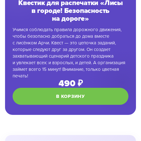
Квестик для распечатки «Лисы
в городе! Безопасность
на дороге»
Учимся соблюдать правила дорожного движения,
чтобы безопасно добраться до дома вместе
с лисёнком Арчи. Квест — это цепочка заданий,
которые следуют друг за другом. Он создает
захватывающий сценарий детского праздника
и увлекает всех: и взрослых, и детей. А организация
займет всего 15 минут! Внимание, только цветная
печать!
490 ₽
В КОРЗИНУ