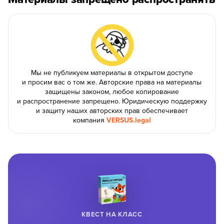
8 800 500-49-66
info@bandaumnikov.ru
Мы не публикуем материалы в открытом доступе
и просим вас о том же. Авторские права на материалы
Подписаться на рассылки
защищены законом, любое копирование
и распространение запрещено. Юридическую поддержку
«Банда умников» — студия образовательных технологий
и защиту наших авторских прав обеспечивает
2012 — 2026
компания
VERSUS.legal
КВЕСТ НА КЛАСС