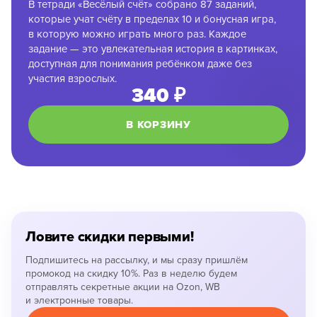
В тетради «Весёлый счёт» собрано 87 заданий,
которые учат счёту в пределах 10 и бонусная игра,
в которую можно играть много раз. Каждое
задание — это увлекательная история в картинках,
доступная для понимания ребёнком даже без
участия взрослых.
340 ₽
В КОРЗИНУ
Ловите скидки первыми!
Подпишитесь на рассылку, и мы сразу пришлём
промокод на скидку 10%. Раз в неделю будем
отправлять секретные акции на Ozon, WB
и электронные товары.