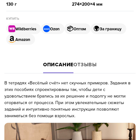
130 г
274×200×4 мм
КУПИТЬ
📦
🌍
Wildberries
Ozon
Оптом
За границу
WB
ozon
Amazon
ОПИСАНИЕ
ОТЗЫВЫ
В тетрадях «Весёлый счёт» нет скучных примеров. Задания в
этих пособиях спроектированы так, чтобы дети с
удовольствием брались за их решение и подолгу не могли
оторваться от процесса. При этом увлекательные сюжеты
заданий и интуитивно понятные инструкции позволяют
заниматься без помощи взрослых.