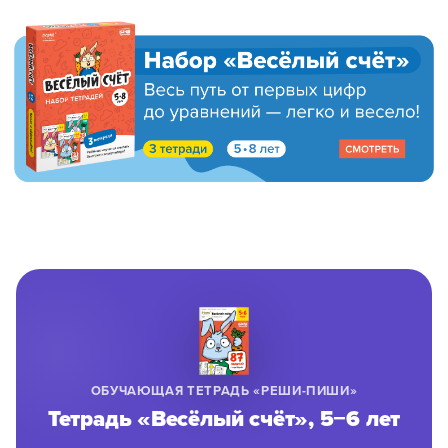
8 800 500-49-66
info@bandaumnikov.ru
Подписаться на рассылки
«Банда умников» — студия образовательных технологий
2012 — 2026
ОБУЧАЮЩАЯ ТЕТРАДЬ «РЕШИ-ПИШИ»
Тетрадь «Весёлый счёт», 5−6 лет