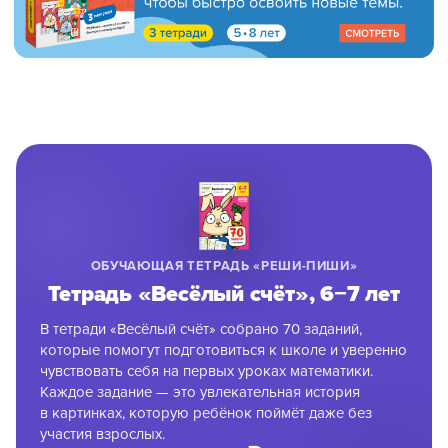
ОБУЧАЮЩАЯ ТЕТРАДЬ «РЕШИ-ПИШИ»
Тетрадь «Весёлый счёт», 6−7 лет
8 800 500-49-66
В тетради «Весёлый счёт» собрано 70 заданий,
info@bandaumnikov.ru
которые помогут подготовиться к школе и уверенно
чувствовать себя на первых уроках математики.
Подписаться на рассылки
Каждое задание — это увлекательная история
в картинках, которую ребёнок поймёт даже без
«Банда умников» — студия образовательных технологий
участия взрослых.
2012 — 2026