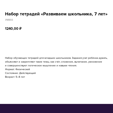
Набор тетрадей «Развиваем школьника, 7 лет»
УМ893
1240,00
₽
В корзину
Набор обучающих тетрадей для младших школьников. Задания учат ребёнка думать,
объясняют и закрепляют такие темы, как счёт, сложение, вычитание, умножение
и совершенствуют логическое мышление и навыки чтения.
Формат: Физический
Состояние: Действующий
Возраст: 5–8 лет
8 800 500-49-66
info@bandaumnikov.ru