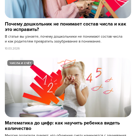
Бесплатный демо-урок
«Подготовка к школе»
Чек-лист готовности: 15
Почему дошкольник не понимает состав числа и как
неочевидных маркеров
Видеолекция «Как снизить
это исправить?
тревогу перед школой»
Тест-драйв заданий:
В статье вы узнаете, почему дошкольники не понимают состав числа
990 рублей
0 рублей
графомоторика, логика, счёт
и как родителям превратить зазубривание в понимание.
10.03.2026
Открыть демо-урок
ЧИСЛА И СЧЁТ
Математика до цифр: как научить ребенка видеть
количество
Многие родители думают, что обучение счету начинается с заучивания