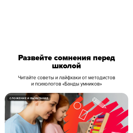
Игры «Банды умников» — это всегда очень
большая инвестиция в мышление вашего
ребёнка. Больше не надо сидеть и зазубривать,
как мы в детстве. В игре всё усваивается
быстро, просто и интересно!
Валентина Паевская
Психолог, эксперт по игровому
обучению. Создатель «Банды умников»,
автор 200+ обучающих продуктов.
Развейте сомнения перед
школой
Читайте советы и лайфхаки от методистов
Проверьте,
и психологов «Банды умников»
готов ли ребенок
СЛОЖЕНИЕ И ВЫЧИТАНИЕ
на самом деле
Забудьте про скучные тесты и зубрёжку. Получите
бесплатный доступ к демо-уроку: оцените реальные
навыки по нашему чек-листу, посмотрите видеолекцию
для родителей и попробуйте решить первые игровые
задания вместе.