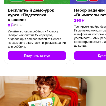
Методикам доверяют не только 5 млн семей,
но и ведущие корпорации, для детей сотрудников
Бесплатный демо-урок
Набор заданий
которых мы делаем спецпроекты:
курса «Подготовка
«Внимательнос
к школе»
290 ₽
0 ₽
490 ₽
Тренируем «нейро-баз
Игры-находилки, хитр
Узнайте, готов ли ребёнок к 1 классу.
Почему нам
и шифровки, которые 
Внутри: чек-лист из 15 маркеров,
усидчивость. Учим реб
видеолекция для родителей от Сергея
можно доверять
концентрироваться и д
Пархоменко и комплект игровых заданий
до конца.
для ребёнка.
Получить доступ
Купи
5 000 000
250+
14 лет
родителей уже
умных игр
делаем учёбу
с нами
и тетрадей
весёлой
4.9
15 495
средний рейтинг наших
отзывов
тетрадей и игр
на маркетплейсах
на Ozon и Wildberries