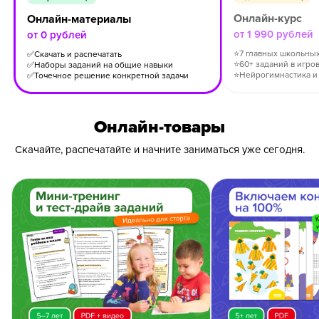
Онлайн-курс
Онлайн-материалы
от 1 990 рублей
от 0 рублей
⭐
7 главных школьны
✅
Скачать и распечатать
⭐
60+ заданий в игро
✅
Наборы заданий на общие навыки
⭐
Нейрогимнастика и
✅
Точечное решение конкретной задачи
Онлайн-товары
Почему репетиторы
Скачайте, распечатайте и начните заниматься уже сегодня.
и зубрежка не работают?
Дело не в том, что ребенок «не готов к школе».
Сложность заключается в скучной зубрежке.
Дети не воспринимают сухое принуждение.
Наша задача — сделать подготовку осязаемой,
понятной и азартной.
Сергей Пархоменко
Психолог, эксперт по игровому
обучению. Создатель «Банды умников»,
автор 200+ обучающих продуктов.