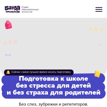
1, 2, 3
А Б В
>
7−1
Сейчас самое лучшее время начать подготовку
Подготовка к школе
без стресса для детей
и без страха для родителей
Без слез, зубрежки и репетиторов.
Откройте для ребенка мир, где числа —
это интересно, а домашка делается с азартом.
Проверить готовность
Как мы можем помочь?