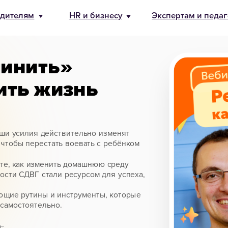
бизнесу
Экспертам и педагогам
О Банде
8 800 500-49
info@bandaum
чинить»
ить жизнь
аши усилия действительно изменят
 чтобы перестать воевать с ребёнком
те, как изменить домашнюю среду
ости СДВГ стали ресурсом для успеха,
щие рутины и инструменты, которые
 самостоятельно.
.