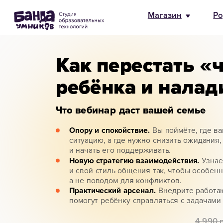
Магазин
Родителям
HR и 
Как перестать «
ребёнка и налад
Что вебинар даст вашей семье
Опору и спокойствие.
Вы поймёте, где в
ситуацию, а где нужно снизить ожидания,
и начать его поддерживать.
Новую стратегию взаимодействия.
Узнае
и свой стиль общения так, чтобы особенн
а не поводом для конфликтов.
Практический арсенал.
Внедрите работаю
помогут ребёнку справляться с задачами
4 990 р