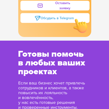
Оставить
заявку
Обсудить в Telegram
Готовы помочь
в любых ваших
проектах
Если ваш бизнес хочет привлечь
сотрудников и клиентов, а также
повысить их лояльность
и вовлечённость,
у нас есть готовые решения
и проверенные инструменты.