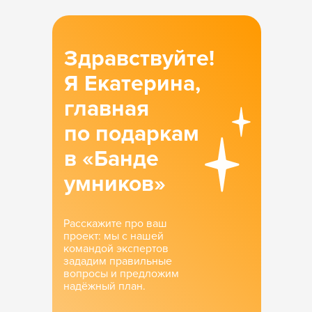
Здравствуйте!
Я Екатерина,
главная
по подаркам
в «Банде
умников»
Расскажите про ваш
проект: мы с нашей
командой экспертов
зададим правильные
вопросы и предложим
надёжный план.