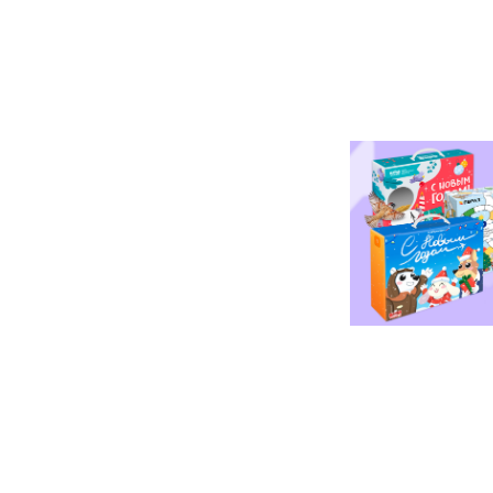
8 800 500-49-66
info@bandaumnikov.ru
Подписаться на рассылки
«Банда умников» — студия образовательных технологий
2012 — 2026