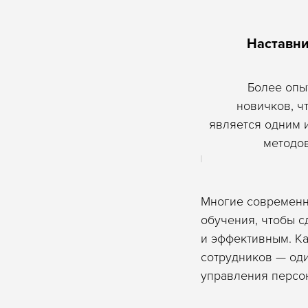
Наставни
Более опы
новичков, ч
является одним 
методов
Многие современн
обучения, чтобы с
и эффективным. К
сотрудников — оди
управления персо