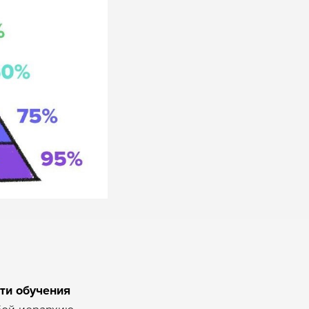
ти обучения
бой иерархию