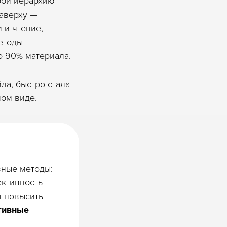
наверху —
 и чтение,
методы —
о 90% материала.
ла, быстро стала
ом виде.
вные методы:
ективность
я повысить
тивные