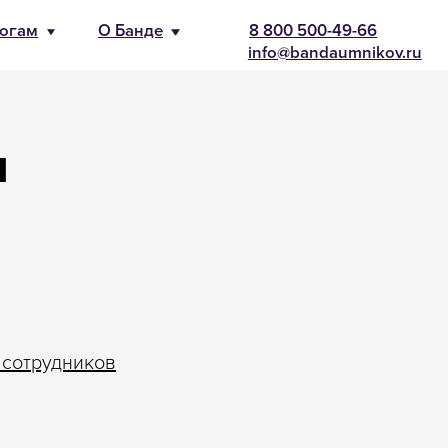
-66
nikov.ru
и
 сотрудников