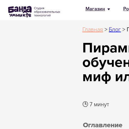
Магазин
Родителям
HR и 
Главная
>
Блог
>
П
Пирам
обучен
миф ил
🕒 7 минут
Оглавление