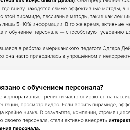
естной как конус опыта Дейла)
 где внизу находятся самые эффективные методы, а 
о этой пирамиде, пассивные методы, такие как лекции
 лишь 5−10% информации. В то же время, активные 
ка и обучение персонала — способствуют усвоению д
вшаяся в работах американского педагога Эдгара Дей
о она часто приводилась в упрощённом и некорректн
вязано с обучением персонала?
 корпоративные тренинги часто опираются на пасси
ентации, просмотр видео. Если верить пирамиде, эфф
да крайне низка. В результате, компании, стремящиес
 своего персонала, стали активно внедрять
интерак
ения персонала.