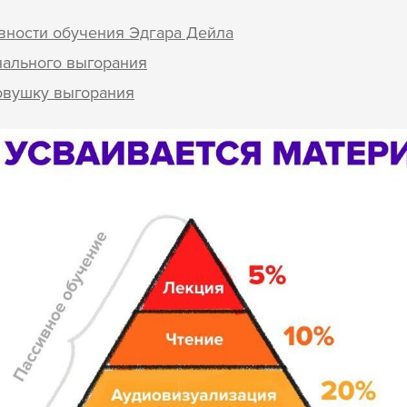
вности обучения Эдгара Дейла
нального выгорания
ловушку выгорания