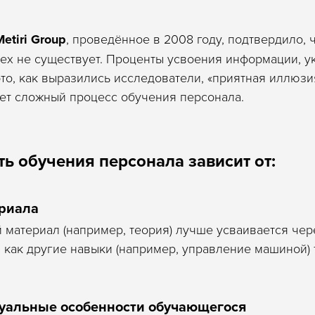
Metiri Group
, проведённое в 2008 году, подтвердило, 
ех не существует. Проценты усвоения информации, у
то, как выразились исследователи, «приятная иллюзи
ет сложный процесс обучения персонала.
ассылку
ь обучения персонала зависит от:
и и акциями, а также
практике.
риала
egram bot
 материал (например, теория) лучше усваивается чер
я как другие навыки (например, управление машиной) 
уальные особенности обучающегося