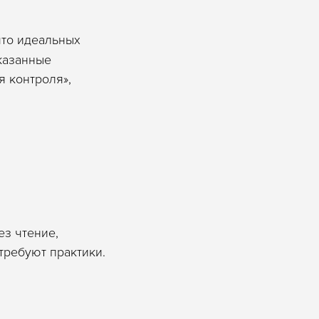
что идеальных
казанные
я контроля»,
ез чтение,
требуют практики.