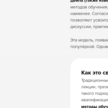
Дейла (также изв
методов обучения,
наименее. Согласн
позволяют усвоить
дискуссии, практи
Эта модель, появи
популярной. Однак
Как это с
Традиционные
лекции, през
такого подхо
квалификацию
методы обуч