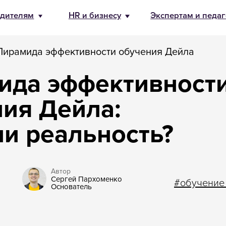
бизнесу
Экспертам и педагогам
О Банде
8 800 500-49
info@bandaum
ирамида эффективности обучения Дейла
ида эффективност
ия Дейла:
и реальность?
Автор
Сергей Пархоменко
#обучение
Основатель