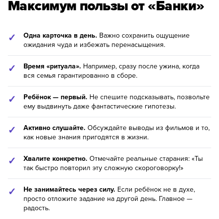
Максимум пользы от «Банки»
8 800 500-49-66
Одна карточка в день.
Важно сохранить ощущение
info@bandaumnikov.ru
ожидания чуда и избежать перенасыщения.
Подписаться на рассылки
Время «ритуала».
Например, сразу после ужина, когда
вся семья гарантированно в сборе.
«Банда умников» — студия образовательных технологий
2012 — 2026
Ребёнок — первый.
Не спешите подсказывать, позвольте
ему выдвинуть даже фантастические гипотезы.
Активно слушайте.
Обсуждайте выводы из фильмов и то,
как новые знания пригодятся в жизни.
Хвалите конкретно.
Отмечайте реальные старания: «Ты
так быстро повторил эту сложную скороговорку!»
Не занимайтесь через силу.
Если ребёнок не в духе,
просто отложите задание на другой день. Главное —
радость.