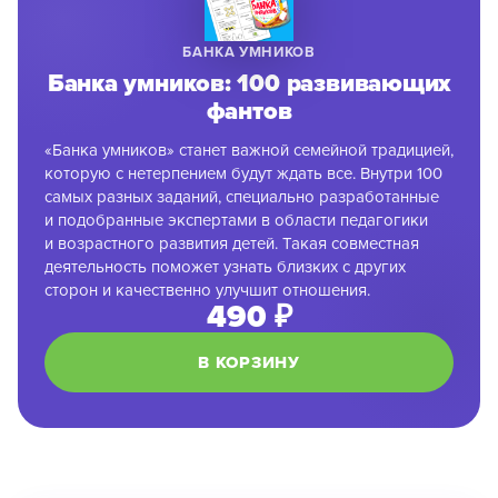
БАНКА УМНИКОВ
Банка умников: 100 развивающих
фантов
«Банка умников» станет важной семейной традицией,
которую с нетерпением будут ждать все. Внутри 100
самых разных заданий, специально разработанные
и подобранные экспертами в области педагогики
и возрастного развития детей. Такая совместная
деятельность поможет узнать близких с других
сторон и качественно улучшит отношения.
490 ₽
В КОРЗИНУ