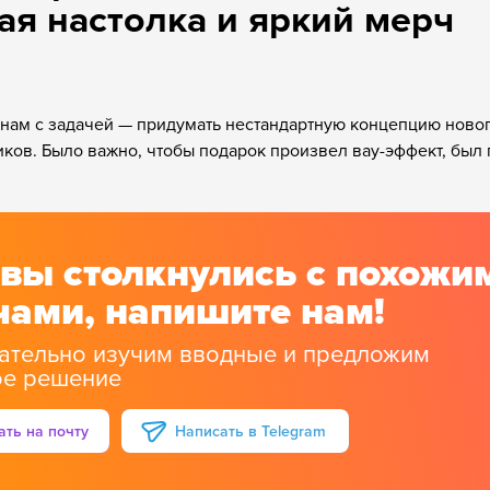
ая настолка и яркий мерч
 нам с задачей — придумать нестандартную концепцию ново
иков. Было важно, чтобы подарок произвел вау-эффект, был
 вы столкнулись с похожи
чами, напишите нам!
ательно изучим вводные и предложим
ое решение
Написать в Telegram
Написать в Telegram
ать на почту
ать на почту