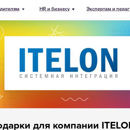
бизнесу
Экспертам и педагогам
О Банде
8 800 500-49
info@bandaum
одарки для компании ITELO