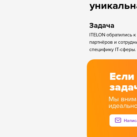
уникальн
Задача
ITELON обратились к
партнёров и сотрудн
специфику IT-сферы.
Если
зада
Мы вним
идеальн
Напис
Напис