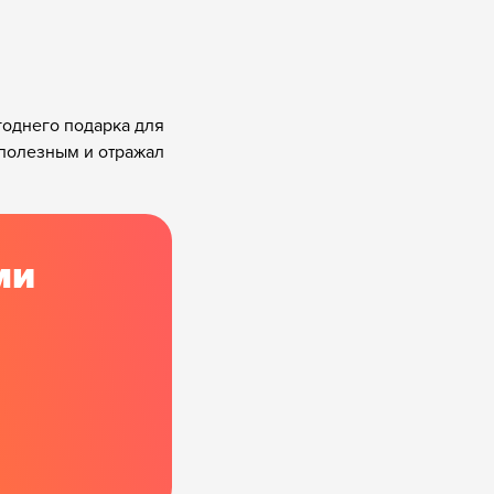
годнего подарка для
 полезным и отражал
ми