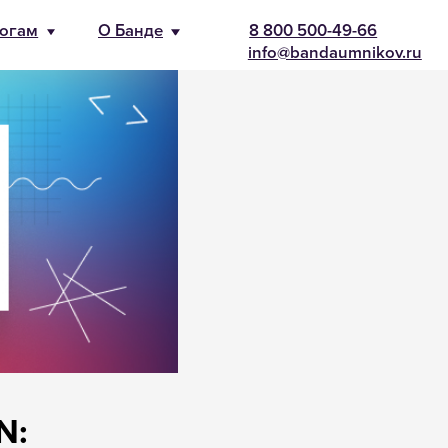
-66
nikov.ru
N: