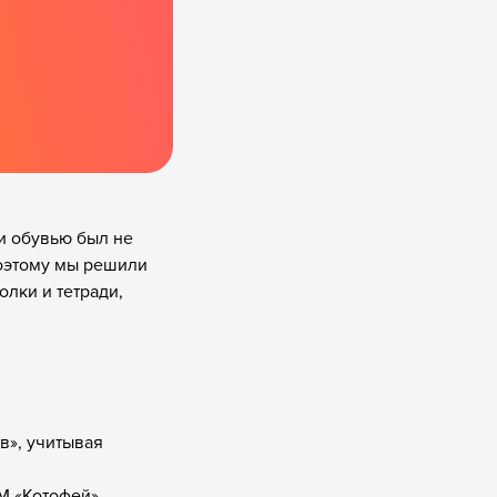
и обувью был не
Поэтому мы решили
лки и тетради,
в», учитывая
М «Котофей».