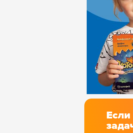
Если
зада