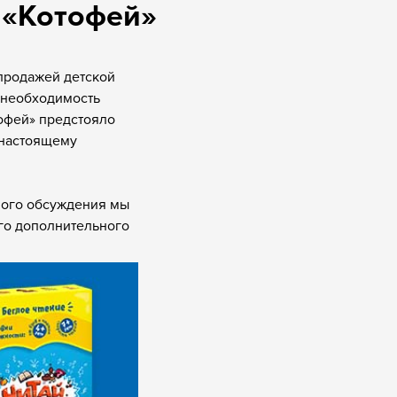
 «Котофей»
продажей детской
а необходимость
офей» предстояло
-настоящему
ного обсуждения мы
го дополнительного