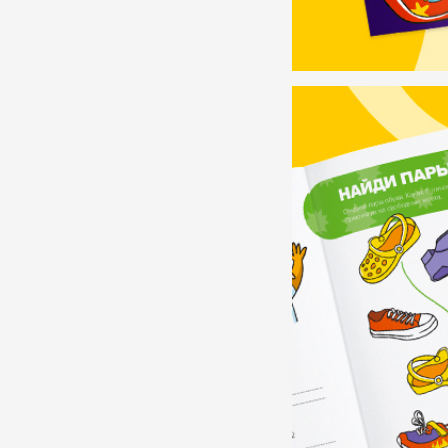
НАВИГАЦИЯ
Онлайн-магазин
Родителям
HR и бизнесу
Экспертам и педагога
Оптовикам
8 800 500-49-66
info@bandaumnikov.ru
Подписаться на рассылки
«Банда умников» — студия
Публичная оферта
образовательных технологий
2012 — 2026