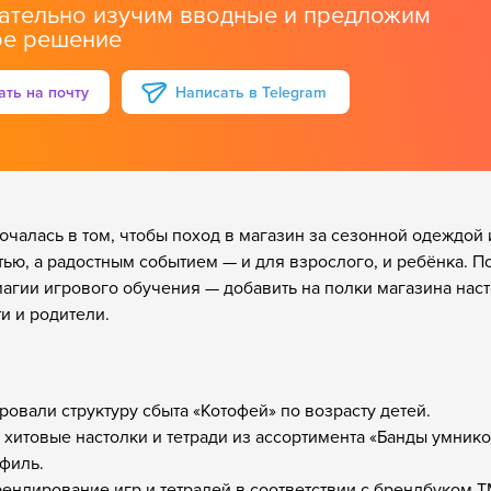
ательно изучим вводные и предложим
ое решение
Написать в Telegram
Написать в Telegram
ать на почту
ать на почту
чалась в том, чтобы поход в магазин за сезонной одеждой 
ью, а радостным событием — и для взрослого, и ребёнка. 
агии игрового обучения — добавить на полки магазина насто
и и родители.
овали структуру сбыта «Котофей» по возрасту детей.
хитовые настолки и тетради из ассортимента «Банды умнико
филь.
ендирование игр и тетрадей в соответствии с брендбуком Т