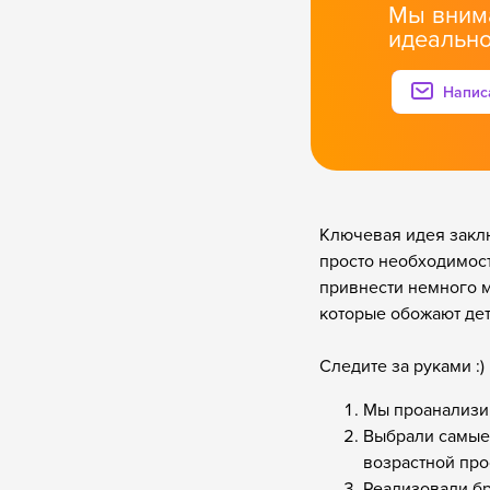
Мы вним
идеальн
Напис
Напис
Ключевая идея заклю
просто необходимост
привнести немного м
которые обожают дет
Следите за руками :)
Мы проанализир
Выбрали самые 
возрастной про
Реализовали бр