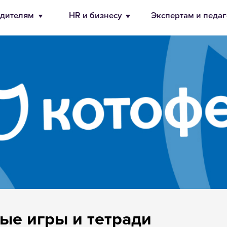
бизнесу
Экспертам и педагогам
О Банде
8 800 500-49
info@bandaum
ые игры и тетради