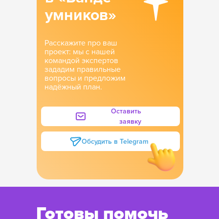
умников»
Расскажите про ваш
проект: мы с нашей
командой экспертов
зададим правильные
вопросы и предложим
надёжный план.
Оставить
заявку
Обсудить в Telegram
Готовы помочь