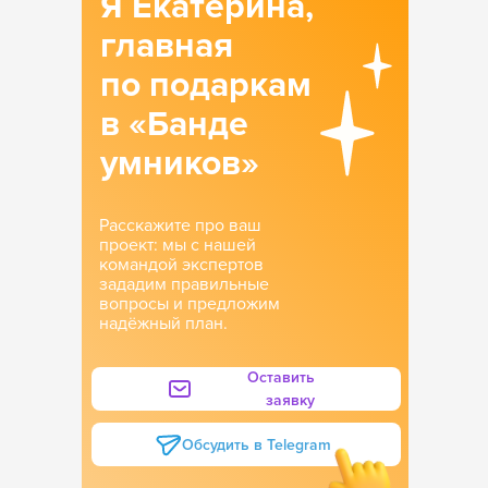
Я Екатерина,
главная
по подаркам
в «Банде
умников»
Расскажите про ваш
проект: мы с нашей
командой экспертов
зададим правильные
вопросы и предложим
надёжный план.
Оставить
заявку
Обсудить в Telegram