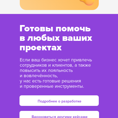
Готовы помочь
в любых ваших
проектах
Если ваш бизнес хочет привлечь
сотрудников и клиентов, а также
повысить их лояльность
и вовлечённость,
у нас есть готовые решения
и проверенные инструменты.
Подробнее о разработке
Вдохновиться другими кейсами