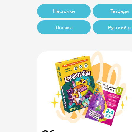
Обучающие игры
Самые
и тетради, которые
навыки
любят в 38 странах
счёт и 
Лучшие оптовые 
напрямую от про
скидка от 35%
Мы уже сотрудничаем с магазинами и частника
присоединяйся! Подберём хиты для отличного 