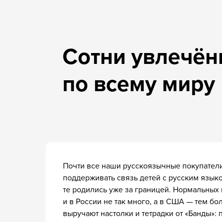
для впечатляющи
У нас есть всё, чтобы ваши клиенты увидели н
и захотели поскорее их купить. Вам остаётся т
Почти все наши русскоязычные покупатели
поддерживать связь детей с русским язык
Студийные
Фотог
те родились уже за границей. Нормальных
фотографии
и их 
и в России не так много, а в США — тем бо
с детьми и играми
выручают настолки и тетрадки от «Банды»: 