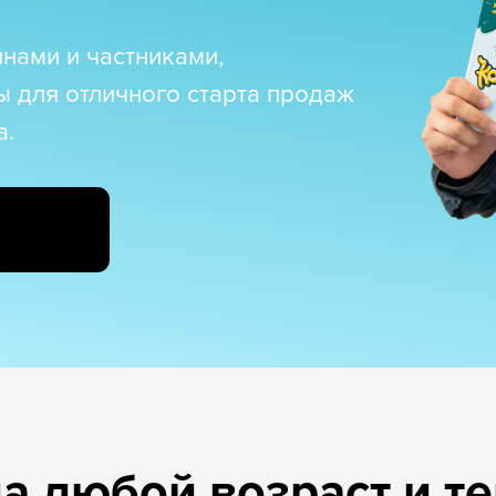
тнёров