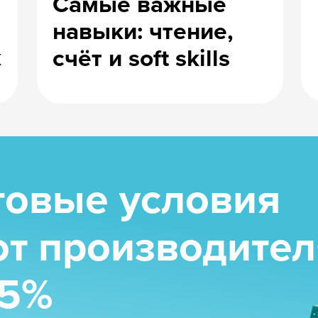
возраст и тему.
одходящее ;)