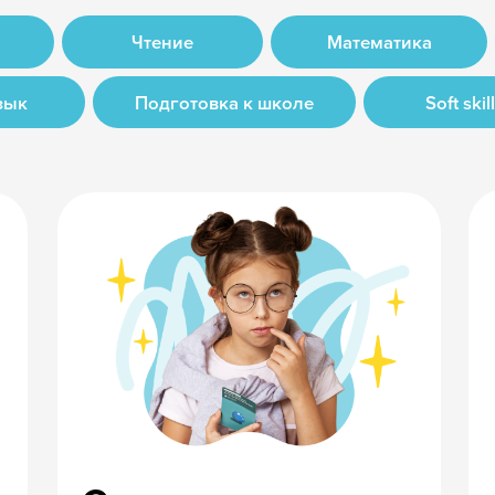
Быстрая логистика
 важные
напрямую
: чтение,
от производителя
soft skills
условия
изводителя —
ми,
старта продаж