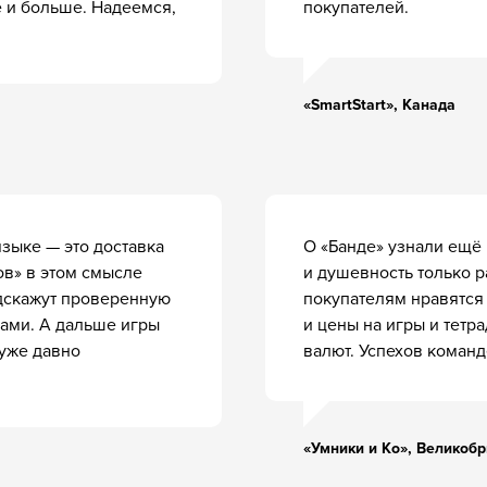
 и больше. Надеемся,
покупателей.
Скачать
Встроить из YouTube
«SmartStart», Канада
т домашнего кружка
языке — это доставка
О «Банде» узнали ещё 5
 мировой популярности
ов» в этом смысле
и душевность только ра
одскажут проверенную
покупателям нравятся 
ами. А дальше игры
и цены на игры и тетр
ры «Банда умников» сделал один необычный папа
 уже давно
валют. Успехов команд
ргей Пархоменко — психолог и эксперт по обучению,
тор 50 игр и интерактивных уроков для Яндекса, Сбера
ведущих онлайн-школ.
«Умники и Ко», Великоб
 занялся темой обучения детей, когда стал вести
звивающий кружок для сына и его друзей. На этих