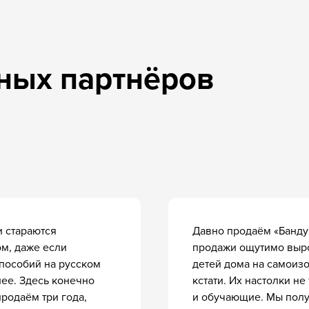
х продаж
аши товары в вашем магазине
олько разместить готовые материалы!
 стараются
Давно продаём «Банду
ом, даже если
продажи ощутимо вырос
Видеоинструкции
рафии игр
 пособий на русском
детей дома на самоиз
к играм
содержание
лее. Здесь конечно
кстати. Их настолки н
продаём три года,
и обучающие. Мы полу