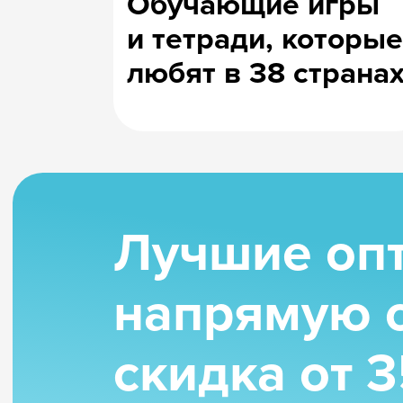
и доставим в любую точку мира.
Запросить условия
200+ товаров на любой 
Точно найдёте что-то п