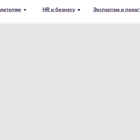
бизнесу
Экспертам и педагогам
О Банде
8 800 500-49
info@bandaum
 партнёром