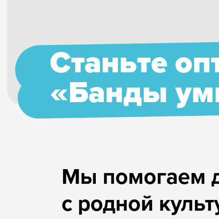
«Банды умников»
Мы помогаем детям учи
с родной культурой: от
Настолки
Тетради
Чтение
Логика
Русский язык
Подгот