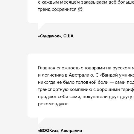
с каждым месяцем заказываем всё больше
тренд сохранится 😊
Скачать
«Сундучок», США
О
Главная сложность с товарами на русском 
к
и логистика в Австралию. С «Бандой умник
никогда не было головной боли — сами п
транспортную компанию с хорошими тариф
Иг
продают себя сами, покупатели друг другу
Се
рекомендуют.
ав
и 
Он
«BOOKva», Австралия
ра