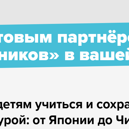
 в вашей стране
ться и сохранять связь
 Японии до Чили
Математика
овка к школе
Soft skills