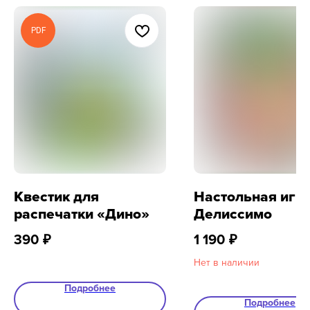
PDF
Квестик для
Настольная игр
распечатки «Дино»
Делиссимо
390
₽
1 190
₽
8 800 500-49-66
Нет в наличии
info@bandaumnikov.ru
Подробнее
Подробнее