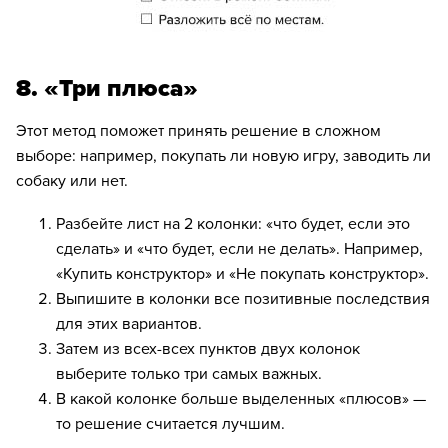
8. ​«Три плюса»
Этот метод поможет принять решение в сложном
выборе: например, покупать ли новую игру, заводить ли
8 800 500-49-66
собаку или нет.
info@bandaumnikov.ru
Разбейте лист на 2 колонки: «что будет, если это
сделать» и «что будет, если не делать». Например,
Подписаться на рассылки
«Купить конструктор» и «Не покупать конструктор».
Выпишите в колонки все позитивные последствия
«Банда умников» — студия образовательных технологий
2012 — 2026
для этих вариантов.
Затем из всех-всех пунктов двух колонок
выберите только три самых важных.
В какой колонке больше выделенных «плюсов» —
то решение считается лучшим.