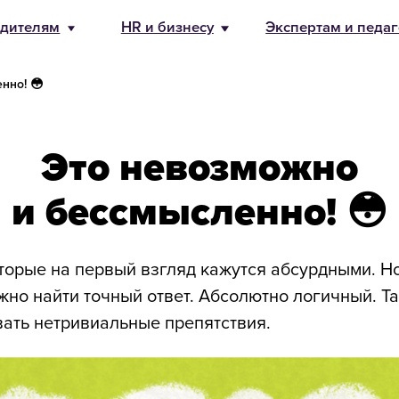
бизнесу
Экспертам и педагогам
О Банде
8 800 500-49
info@bandaum
нно! 😳
Это невозможно
и бессмысленно! 😳
оторые на первый взгляд кажутся абсурдными. Н
но найти точный ответ. Абсолютно логичный. Т
вать нетривиальные препятствия.