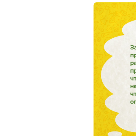
НАВИГАЦИЯ
Онлайн-магазин
Родителям
HR и бизнесу
Экспертам и педагога
Оптовикам
8 800 500-49-66
info@bandaumnikov.ru
Подписаться на рассылки
«Банда умников» — студия
Публичная оферта
образовательных технологий
2012 — 2026