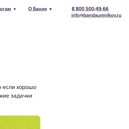
-66
nikov.ru
о если хорошо
акие задачки