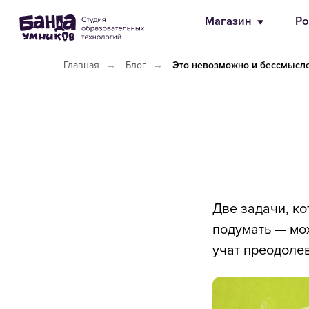
Магазин
Родителям
HR и 
Главная
→
Блог
→
Это невозможно и бессмысле
Две задачи, к
подумать — мож
учат преодоле