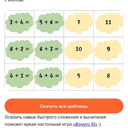
8 800 500-49-66
info@bandaumnikov.ru
Скачать все шаблоны.
Подписаться на рассылки
Освоить навык быстрого сложения и вычитания
«Банда умников» — студия образовательных технологий
поможет яркая настольная игра
«Фрукто 10»
:)
2012 — 2026