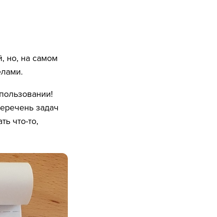
, но, на самом
лами.
спользовании!
перечень задач
ть что-то,