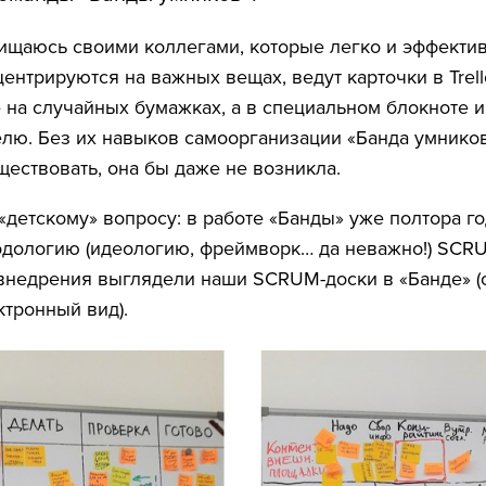
ищаюсь своими коллегами, которые легко и эффекти
центрируются на важных вещах, ведут карточки в Trel
е на случайных бумажках, а в специальном блокноте и
елю. Без их навыков самоорганизации «Банда умников
ществовать, она бы даже не возникла.
 «детскому» вопросу: в работе «Банды» уже полтора г
дологию (идеологию, фреймворк… да неважно!) SCRU
внедрения выглядели наши SCRUM-доски в «Банде» (
ктронный вид).