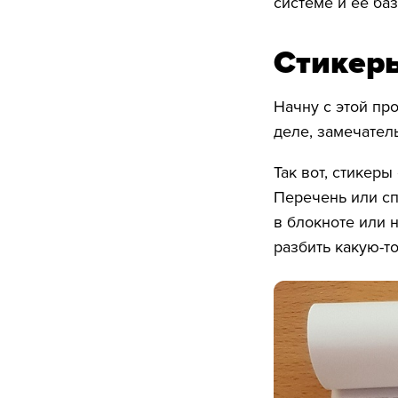
системе и её ба
Стикер
Начну с этой пр
деле, замечател
Так вот, стикер
Перечень или сп
в блокноте или 
разбить какую-то