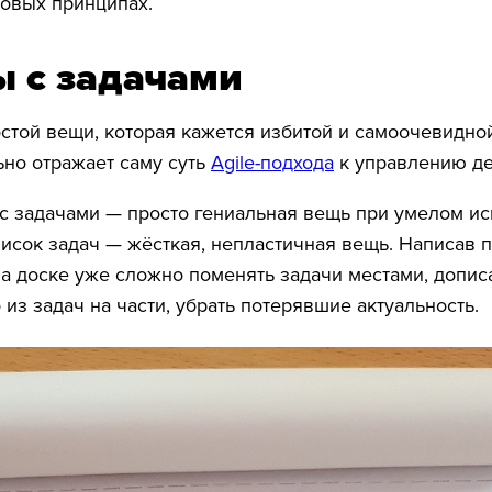
зовых принципах.
ы с задачами
остой вещи, которая кажется избитой и самоочевидной
ьно отражает саму суть
Agile-подхода
к управлению де
ы с задачами — просто гениальная вещь при умелом и
исок задач — жёсткая, непластичная вещь. Написав 
на доске уже сложно поменять задачи местами, дописа
 из задач на части, убрать потерявшие актуальность.