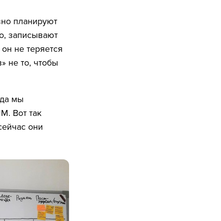
вно планируют
lo, записывают
 он не теряется
» не то, чтобы
ода мы
M. Вот так
сейчас они