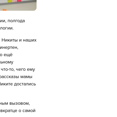
ии, полгода
логии.
я Никиты и наших
инертен,
но ещё
льному
что-то, чего ему
 рассказы мамы
Никите достались
зным вызовом,
 вкратце о самой