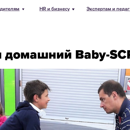
бизнесу
Экспертам и педагогам
О Банде
8 800 500-49
info@bandaum
 домашний Baby-S