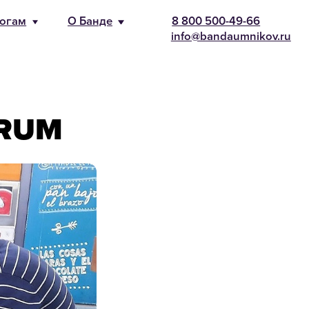
-66
nikov.ru
CRUM