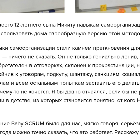
воего 12-летнего сына Никиту навыкам самоорганизац
использовать дома своеобразную версию этой методо
выки самоорганизации стали камнем преткновения дл
 — ничего не сказать. Он не только гениально ленив, 
бретателен в отговорках, склонен к прокрастинации, 
ойчив к уговорам, подкупу, шантажу, санкциям, социа
лам и всем остальным попыткам заставить его делать 
чему-то не хочется. Я бы давно отчаялся, если бы не
 в детстве, из которых становится понятно, от кого 
ние Baby-SCRUM было для нас, мягко говоря, серьё
года можно точно сказать, что это работает. Расскажу