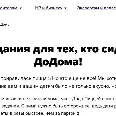
бизнесу
Экспертам и педагогам
О Банде
8 800 500-49
info@bandaum
оДома!
ания для тех, кто с
ДоДома!
понравилась пицца :) Но это ещё не всё! Мы хот
на вам и вашим детям было не только вкусно, но
 мальчики не скучали дома, мы с Додо Пиццей приго
 задания. С ними нужно быть осторожнее, ведь дети 
ты в разы быстрее, чем за партой ;)