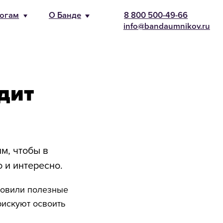
-66
nikov.ru
идит
им, чтобы в
 и интересно.
товили полезные
рискуют освоить