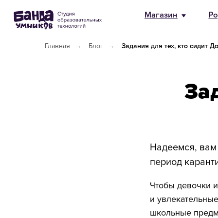
Магазин
Родителям
HR и 
Главная
→
Блог
→
Задания для тех, кто сидит Д
Зад
Надеемся, вам 
период каранти
Чтобы девочки и
и увлекательные
школьные предме