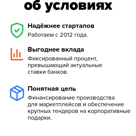
крупных тендеров на корпоративные
подарки.
Масштаб бизнеса
в цифрах
~300 млн ₽
общий оборот, из них 180 млн
на маркетплейсах
14
~250
лет на рынке,
уникальных
работаем с 2012 года
физических
и электронных
продуктов