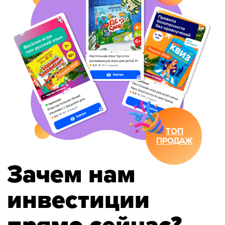
Второе важное
направление —
корпоративные
новогодние подарки.
Мы уже работаем на рынке крупных
национальных тендеров, который
стабильно растёт каждый год.
Реализация таких заказов требует
серьёзного финансирования на этапе
производства.