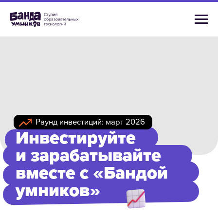
Раунд инвестиций: март 2026
Инвестируйте
и зарабатывайте
вместе с «Бандой
умников»
Надёжный пассивный доход от твёрдого
бизнеса. Получайте фиксированный
процент выше банковского вклада,
инвестируя в производство
востребованных развивающих игр
и крупные корпоративные контракты.