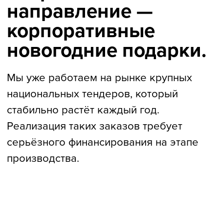
Основатели
Банды умников —
Сергей Пархоменко
и Антон Семенов
Мы развиваем «Банду умников» с 2012 года.