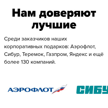
За всю нашу многолетнюю историю
мы неоднократно привлекали займы
на масштабирование бизнеса. Все
обязательства всегда выполнялись чётко
и прозрачно. Для крупных сумм мы готовы
обсуждать личные поручительства.
Готовы обсудить
условия?
Напишите нам в Telegram. Мы уточним
желаемую сумму, сроки и предложим
индивидуальные условия.