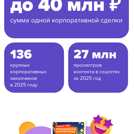
прямо сейчас?
В прошлом году из-за ухода
дистрибьютора мы были вынуждены
самостоятельно выйти на все
маркетплейсы.
Результат превзошел
ожидания: мы продали больше, а наша
маржинальность выросла на 250%.
Теперь мы сами контролируем более
90% розничных продаж, и чтобы
поддерживать этот взрывной рост,
бесперебойно отгружать огромные
партии на склады и выпускать новинки,
нам требуются дополнительные
оборотные средства.