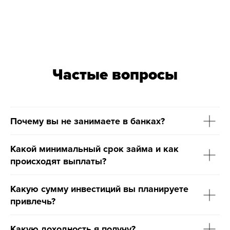
Дальше уже можно будет спокойно
решить — оформляем или нет.
Написать на почту
Частые вопросы
Написать Сергею и Антону в TG
Почему вы не занимаете в банках?
Остались
Какой минимальный срок займа и как
происходят выплаты?
вопросы?
Какую сумму инвестиций вы планируете
Пишите на почту —
привлечь?
мы ответим максимально оперативно
vip@bandaumnikov.ru
Какую доходность я получу?