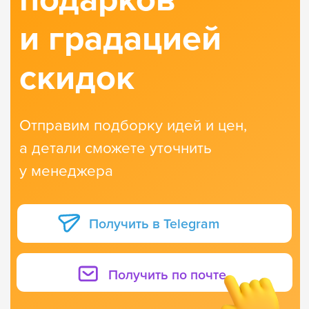
Марина Лебедева, ИСТК
Многие сотрудники писали «классные подарки, чья же это супер-идея».
Я очень благодарна вам за такую совместную сложную работу, за такую
чёткость исполнения с вашей стороны. Это просто невероятно!
Вы огромные молодцы! Вы самая умная компания)) Всё доехало в таком
хорошем состоянии, ничего не помялось, не испортилось, не потерялось!
Здорово, что у нас в этом году классные игры, а не ненужные конфеты))
3
2
14:23
Виктория Миронова, главный редактор Центра по информационной
политике и работе со СМИ АО «Газстройпром»
Игра получилась по-настоящему многоуровневой и качественной:
её приятно держать в руках, распаковывать, расставлять на поле
препятствия и фигурки казаков, рассматривать каждый из компонентов.
Уже первые отзывы наших коллег и партнёров полны рассказов о том,
насколько же интересно путешествовать по Сибири вместе
с землепроходцами — игровой процесс захватывает и держит соперников
в напряжении до финального броска кубика!
10:20
4
Юлия Николаева, HR-специалист Grid Dynamics
У нас все довольны именно играми, много фидбэка, сказали, что слышали
про вашу фирму и очень рады получить подарки.
3
3
13:00