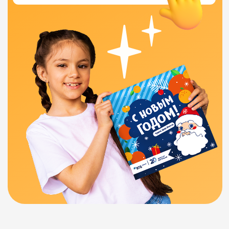
Быстро предоставим
НДС уже включён
все закрывающие
в стоимость
документы
подарков
Цифры — лучший
аргумент
нашей
эффективности
84 000