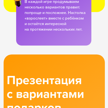
подарки,
которыми
гордятся HR
Компании, которые однажды выбрали
полезные настолки вместо сладостей
и мягких игрушек, больше не хотят
возвращаться к традиционным
подаркам ;)
Вера Берёзкина, менеджер по корпоративной культуре АО ВТБ Лизинг
Я хотела вам сказать, что очень довольна работой с вами! Спасибо, что
выполнили все обещания, которые давали ваши менеджеры. А какой
шикарный получился подарок! Признаться честно, я вскрыла подарок
прошлого года и ваш и ощутила большую разницу. Думаю, наши коллеги
были приятно удивлены — многие прислали нам письма
с положительными отзывами. Мы обязательно пригласим вас к участию
в тендере на следующий год. Спасибо, что помогли с отправкой подарков!
Вы показали нам отличный пример работы, как это должно быть.
Вы большие молодцы!
2
14:59