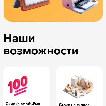
и остаётся интересной
на протяжении нескольких лет.
Презентация
с вариантами
подарков
и градацией
скидок
Отправим подборку идей и цен,
а детали сможете уточнить
у менеджера