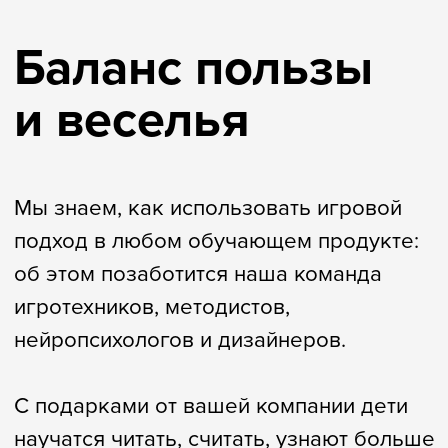
игр — самый крупный заказ с одномоментной
печатью для одного партнёра
13
175
лет на рынке
городов – наш
образовательных
рекорд по доставке
и вовлекающих
подарков для
продуктов для
одного партнёра
детей и семей
7 200 000
игр, тетрадей и квестиков отгружено
за всё время
1 000
4,9
корпоративных
средняя оценка от