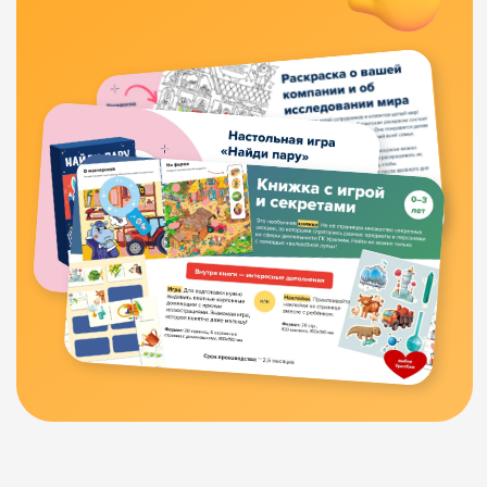
Татьяна Стукалова, менеджер по внутренним коммуникациям МТС
Мы ещё в самом начале чувствовали, что с «Бандой умников» у нас
получится что-то интересное. А после вручения подарков начали получать
восторженные отзывы от команды и поняли, что превзошли все
возможные ожидания. Большая, сложная и блестяще выполненная работа!
В следующем году сделаем ещё что-то круче))
11:10
2
1
Наши продукты
проверены
временем
и опытом тысяч
родителей
На всех маркетплейсах у наших товаров