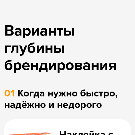
Сделаем съёмную
суперобложку в вашем
фирменном стиле для
существующей игры.
02
Когда компоненты
игры — строго по вашему
брендбуку
Дизайн
коробки
от 1000 штук
от 30 дней
Сделаем игру в уникальной
коробке с вашим названием,
фирменным стилем,