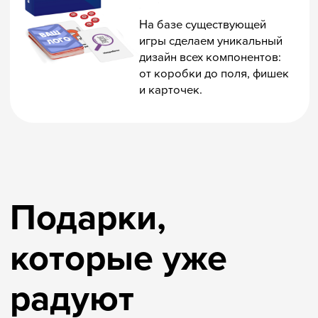
Дизайн суперобложки
Мы оперативно разработали эксклюзивную
упаковку по нестандартным размерам
клиента и сделали брендированную съёмную
обложку разных форматов.
Весь тираж был напечатан точно в срок даже
с учётом высокой сезонной загрузки
типографий.
Подарками остались довольны все!
Подробнее о кейсе