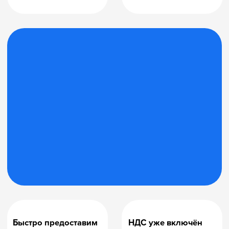
Обсудить в Telegram
Оставить заявку
Подпишитесь на
нашу рассылку
В ней 1 раз в неделю мы делимся
нашими новинками и акциями,
а также рабочими HR-решениями,
проверенными нами на практике.
Получать через Telegram bot