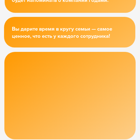
01
Когда нужно быстро,
надёжно и недорого
Наклейка с
лого
от 100 штук
от 7 дней
Добавим наклейку
с логотипом вашей компании
на существующий продукт.
Суперобложка
от 100 штук
от 14 дней