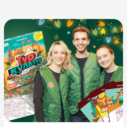
Адаптация контента
В качестве новогодних подарков для
ювелирных магазинов «585 Золотой» мы
доработали любимую игру малышей
«Лапочки».