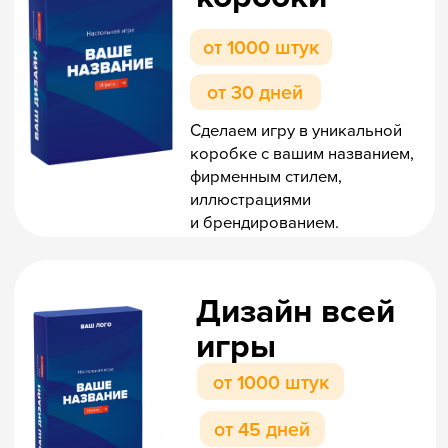
Для компании «Пятёрочка» нужно было
подготовить 84 000 оригинальных и
универсальных по возрасту новогодних
подарков, чтобы порадовать детей от
Владивостока до Калининграда.
Решение о выборе подарка принимала
комиссия, которая состояла из детей
сотрудников: игра «Тур культур»,
впечатлила всех! Настолку мы дополнили
логотипом компании.
Подробнее о кейсе