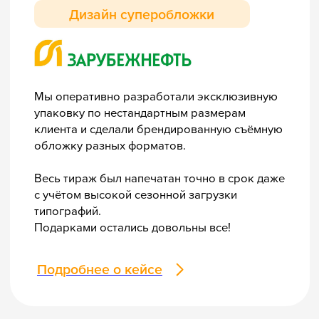
Наши
возможности
Скидка от объёма
Стоки на складе
Чем больше игр, тем
Большой ассортимент
ниже стоимость
игр в наличии, всегда
брендирования.
готовы
к оперативным
отгрузкам.