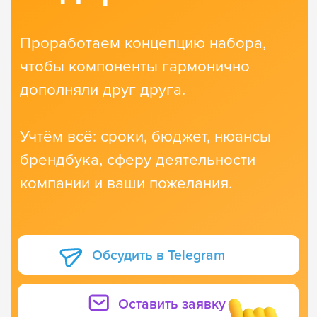
Сами собираем,
Производим в России
упаковываем
у крупнейших
и удобно
типографий
маркируем грузы
с мировыми
стандартами качества