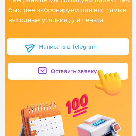
С подарками от вашей компании дети
научатся читать, считать, узнают больше
о мире вокруг и будут осваивать гибкие
навыки, сами того не замечая!
В каждой игре продумываем
несколько вариантов правил:
попроще и посложнее. Настолка
«взрослеет» вместе с ребёнком