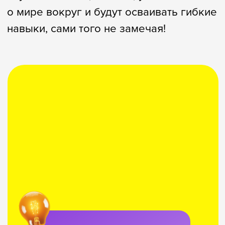
проектов было
всех покупателей
реализовано
500 000
подарков с нашими настолками подарили
компании
4
200
собственных
года подряд к нам
обучающих
возвращается одна
продуктов на
корпорация за
маркетплейсах
новыми подарками
Создаём