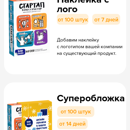
иллюстрациями
и брендированием.
Дизайн всей
игры
от 1000 штук
от 45 дней
На базе существующей
игры сделаем уникальный
дизайн всех компонентов:
от коробки до поля, фишек
и карточек.
Подарки,