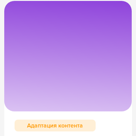
Готовые решения
Разработка с 0
Соберём подарочные
Создадим
наборы с играми,
уникальную игру
,
головоломками
которая будет
и сладостями,
отражать ценности
которые точно
вашей компании.
понравятся всей
Предложим кое-что
семье.
Например,
поинтереснее
такие.
«Монополии».
Комплексный
подход
к созданию
новогодних
подарков