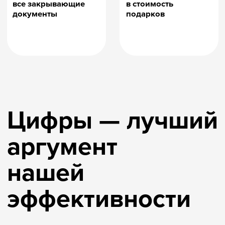
Получать по e-mail
Готовы помочь
в любых ваших
проектах
Вовлёченность персонала
Продажи B2C и B2B