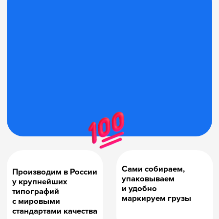
Здравствуйте!
Я Екатерина,
главная
по подаркам
в «Банде
умников»
Расскажите про ваш
проект: мы с нашей
командой экспертов
зададим правильные
вопросы и предложим
надёжный план.