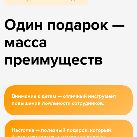
Вы дарите время в кругу семьи — самое
ценное, что есть у каждого сотрудника!
Варианты
глубины
брендирования