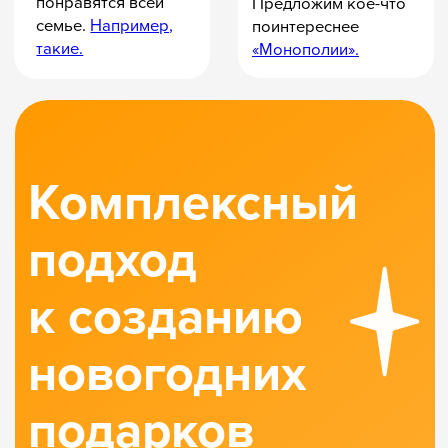
Дарите радость,
все заботы
мы возьмём
на себя
Доставляем по всей
Индивидуально
России и СНГ.
рассчитаем
Соблюдаем сроки
стоимость доставки
и фиксируем
их в договоре