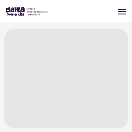
Лига kids-friendly
компаний