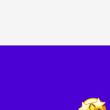
компаний?
Задача Лиги — находить
и популяризировать лучшие практики
и идеи в области ответственного
отношения к детям и родителям,
помогать внедрять их, способствовать
обмену опытом. А ещё резиденты Лиги
получают доступ к уникальным
материалам, исследованиям
и конференциям.