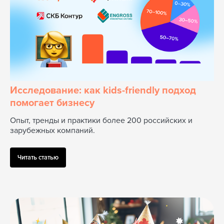
домашним помощником от SberDevices,
была разработана увлекательная
обучающая игра с дополненной
реальностью. Если правильно сложить
зверят на столе, они оживают на экране.
Настоящая магия!
Смотреть кейс
Исследование: как kids-friendly подход
помогает бизнесу
Опыт, тренды и практики более 200 российских и
зарубежных компаний.
Читать статью