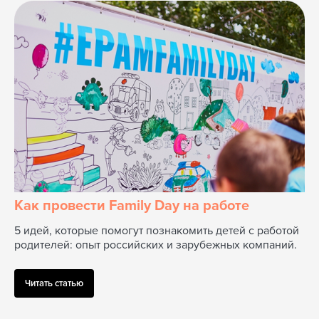
Развивающие раскраски
в пиццерии
В Додо Пицце детям дарят раскраски
с тематическими заданиями. Пока
взрослые общаются, дети с пользой
проводят время. В выигрыше все,
Как провести Family Day на работе
особенно пиццерия: ведь довольные
родители обязательно туда вернутся!
5 идей, которые помогут познакомить детей с работой
родителей: опыт российских и зарубежных компаний.
Смотреть кейс
Читать статью