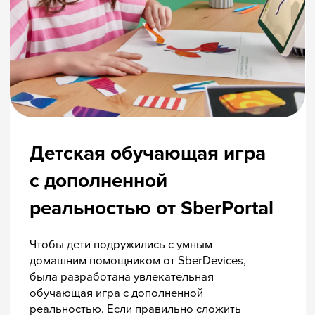
Смотреть кейс
Вступить в
Лигу kids-
friendly
Если вы хотите развивать kids-
friendly политику, но не знаете
с чего начать, напишите нам,
мы предложим надёжный план!
Обсудить детали