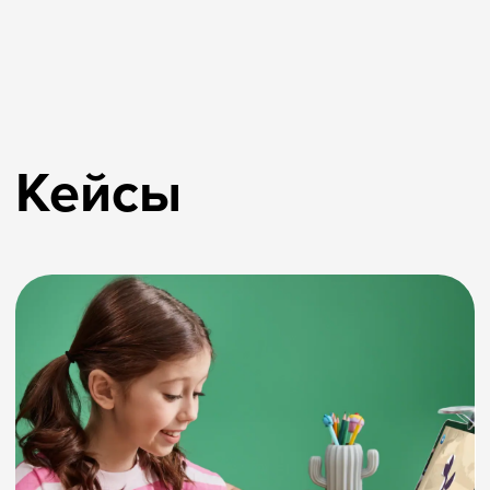
Семейная обучающая
настолка «Большое чайное
путешествие»
Компания «Орими» вместе с «Бандой
умников» разработала для своих клиентов
и их детей уникальную игру, в которой нужно
не соревноваться, а помогать друг другу. Она
объединяет всю семью и сближает
покупателей с брендом.