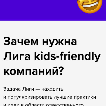
Манифест Лиги
01
Бизнес способен
сделать детей
и родителей счастливее,
а среду вокруг них —
комфортнее.
02
Любой ребёнок должен