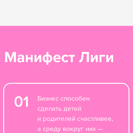
05
Kids-friendly компаний
должно становиться
больше.
Статьи