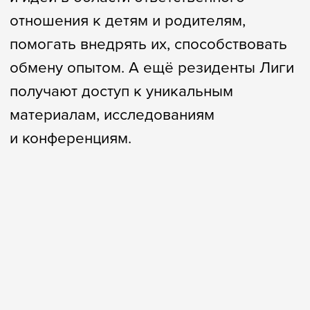
чувствовать себя
полноценным членом
общества.
03
Любой родитель
заслуживает поддержки
и признания важности
своей роли.
04
Компании, которые
заботятся о детях,
способны
вдохновлять других.