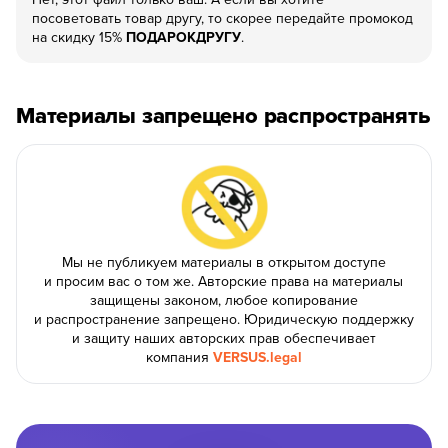
посоветовать товар другу, то скорее передайте промокод
на скидку 15%
ПОДАРОКДРУГУ
.
8 800 500-49-66
Материалы запрещено распространять
info@bandaumnikov.ru
Подписаться на рассылки
«Банда умников» — студия образовательных технологий
2012 — 2026
Мы не публикуем материалы в открытом доступе
и просим вас о том же. Авторские права на материалы
защищены законом, любое копирование
и распространение запрещено. Юридическую поддержку
и защиту наших авторских прав обеспечивает
компания
VERSUS.legal